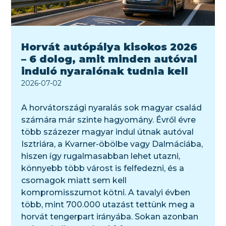
Horvát autópálya kisokos 2026
– 6 dolog, amit minden autóval
induló nyaralónak tudnia kell
2026-07-02
A horvátországi nyaralás sok magyar család
számára már szinte hagyomány. Évről évre
több százezer magyar indul útnak autóval
Isztriára, a Kvarner-öbölbe vagy Dalmáciába,
hiszen így rugalmasabban lehet utazni,
könnyebb több várost is felfedezni, és a
csomagok miatt sem kell
kompromisszumot kötni. A tavalyi évben
több, mint 700.000 utazást tettünk meg a
horvát tengerpart irányába. Sokan azonban