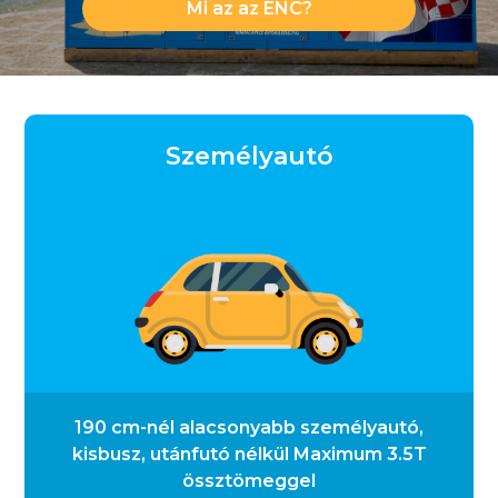
Mi az az ENC?
Személyautó
190 cm-nél alacsonyabb személyautó,
kisbusz, utánfutó nélkül Maximum 3.5T
össztömeggel