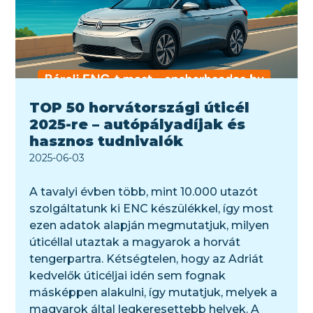
TOP 50 horvátországi úticél
2025-re – autópályadíjak és
hasznos tudnivalók
2025-06-03
A tavalyi évben több, mint 10.000 utazót
szolgáltatunk ki ENC készülékkel, így most
ezen adatok alapján megmutatjuk, milyen
úticéllal utaztak a magyarok a horvát
tengerpartra. Kétségtelen, hogy az Adriát
kedvelők úticéljai idén sem fognak
másképpen alakulni, így mutatjuk, melyek a
magyarok által legkeresettebb helyek. A