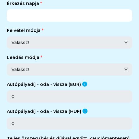
Érkezés napja
Felvétel módja
Leadás módja
Autópályadíj - oda - vissza (EUR)
Autópályadíj - oda - vissza (HUF)
Teljes összeg (bérlés díjával együtt, kauciómentesen)