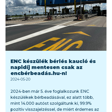
ENC készülék bérlés kaució és
napidíj mentesen csak az
encbérbeadás.hu-n!
2024-05-20
2024-ben már 5. éve foglalkozunk ENC
készülékek bérbeadásával, ez alatt több,
mint 14.000 autóst szolgáltunk ki, 99.9%
pozitív visszajelzéssel, de miért érdemes az