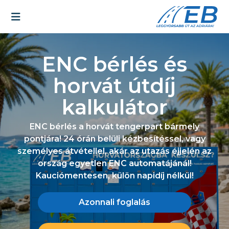
ENC bérlés és
horvát útdíj
kalkulátor
ENC bérlés a horvát tengerpart bármely
pontjára! 24 órán belüli kézbesítéssel, vagy
személyes átvétellel, akár az utazás éjjelén az
ország egyetlen ENC automatájánál!
Kauciómentesen, külön napidíj nélkül!
Azonnali foglalás