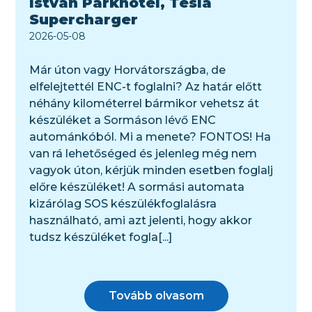
István Parkhotel, Tesla
Supercharger
2026-05-08
Már úton vagy Horvátországba, de
elfelejtettél ENC-t foglalni? Az határ előtt
néhány kilométerrel bármikor vehetsz át
készüléket a Sormáson lévő ENC
autománkóból. Mi a menete? FONTOS! Ha
van rá lehetőséged és jelenleg még nem
vagyok úton, kérjük minden esetben foglalj
előre készüléket! A sormási automata
kizárólag SOS készülékfoglalásra
használható, ami azt jelenti, hogy akkor
tudsz készüléket fogla[...]
Tovább olvasom