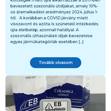
költségek miatt újra alkalmazzák a 2017-ben
bevezetett szezonális útdíjakat, amely 10%-
os áremelkedést eredményez 2024. július 1-
től. A korábban a COVID járvány miatt
visszavont és azóta is szünetelő intézkedés
újra életbelép, azonnali hatállyal. A
szezonális úthasználati díjak bevezetése
egyes járműkategóriák esetében [...]
Tovább olvasom