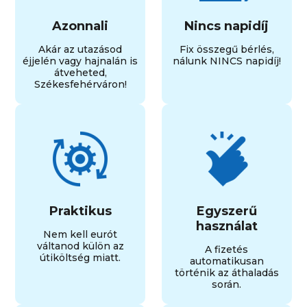
Azonnali
Nincs napidíj
Akár az utazásod
Fix összegű bérlés,
éjjelén vagy hajnalán is
nálunk NINCS napidíj!
átveheted,
Székesfehérváron!
Praktikus
Egyszerű
használat
Nem kell eurót
váltanod külön az
A fizetés
útiköltség miatt.
automatikusan
történik az áthaladás
során.