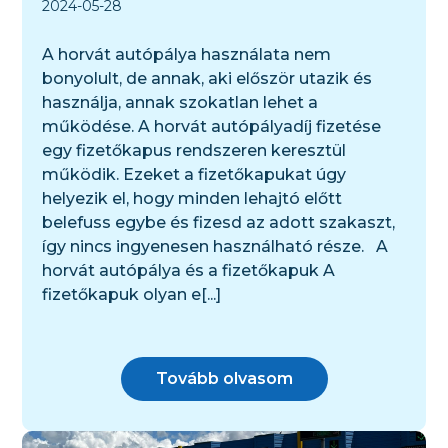
2024-05-28
A horvát autópálya használata nem
bonyolult, de annak, aki először utazik és
használja, annak szokatlan lehet a
működése. A horvát autópályadíj fizetése
egy fizetőkapus rendszeren keresztül
működik. Ezeket a fizetőkapukat úgy
helyezik el, hogy minden lehajtó előtt
belefuss egybe és fizesd az adott szakaszt,
így nincs ingyenesen használható része. A
horvát autópálya és a fizetőkapuk A
fizetőkapuk olyan e[...]
Tovább olvasom